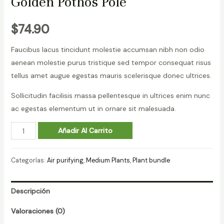
Golden Pothos Pole
$
74.90
Faucibus lacus tincidunt molestie accumsan nibh non odio
aenean molestie purus tristique sed tempor consequat risus
tellus amet augue egestas mauris scelerisque donec ultrices.
Sollicitudin facilisis massa pellentesque in ultrices enim nunc
ac egestas elementum ut in ornare sit malesuada.
Golden
Añadir Al Carrito
Pothos
Pole
Categorías:
Air purifying
,
Medium Plants
,
Plant bundle
cantidad
Descripción
Valoraciones (0)