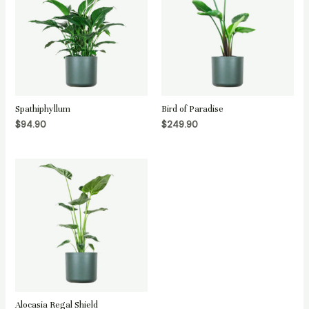
Spathiphyllum
Bird of Paradise
$
94.90
$
249.90
Alocasia Regal Shield