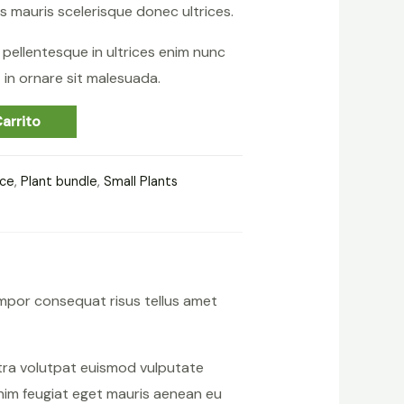
s mauris scelerisque donec ultrices.
sa pellentesque in ultrices enim nunc
in ornare sit malesuada.
arrito
nce
,
Plant bundle
,
Small Plants
mpor consequat risus tellus amet
etra volutpat euismod vulputate
nim feugiat eget mauris aenean eu