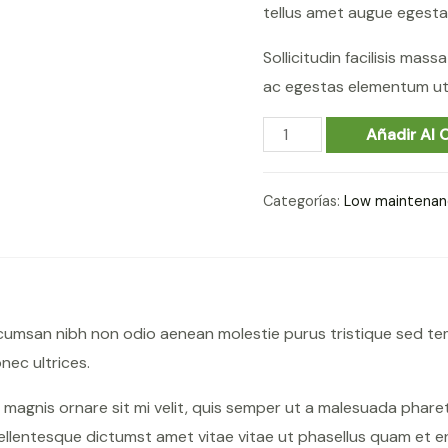
tellus amet augue egesta
Sollicitudin facilisis mas
ac egestas elementum ut 
Pilea
Añadir Al C
Peperomioides
cantidad
Categorías:
Low maintena
ccumsan nibh non odio aenean molestie purus tristique sed te
ec ultrices.
n magnis ornare sit mi velit, quis semper ut a malesuada phar
ellentesque dictumst amet vitae vitae ut phasellus quam et e