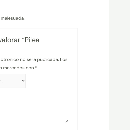
t malesuada.
alorar “Pilea
ectrónico no será publicada.
Los
án marcados con
*