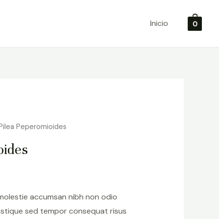
Inicio
0
Pilea Peperomioides
oides
 molestie accumsan nibh non odio
istique sed tempor consequat risus