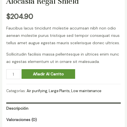
Alocasia Regal Shield
$
204.90
Faucibus lacus tincidunt molestie accumsan nibh non odio
aenean molestie purus tristique sed tempor consequat risus
tellus amet augue egestas mauris scelerisque donec ultrices.
Sollicitudin facilisis massa pellentesque in ultrices enim nunc
ac egestas elementum ut in ornare sit malesuada.
Alocasia
Añadir Al Carrito
Regal
Shield
Categorías:
Air purifying
,
Large Plants
,
Low maintenance
cantidad
Descripción
Valoraciones (0)