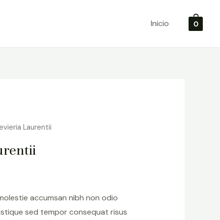
Inicio
0
vieria Laurentii
rentii
 molestie accumsan nibh non odio
istique sed tempor consequat risus