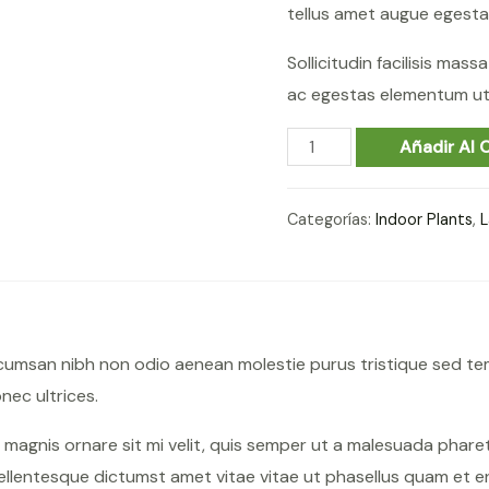
tellus amet augue egesta
Sollicitudin facilisis mas
ac egestas elementum ut 
Sansevieria
Añadir Al C
Laurentii
cantidad
Categorías:
Indoor Plants
,
L
ccumsan nibh non odio aenean molestie purus tristique sed te
ec ultrices.
n magnis ornare sit mi velit, quis semper ut a malesuada phar
ellentesque dictumst amet vitae vitae ut phasellus quam et e