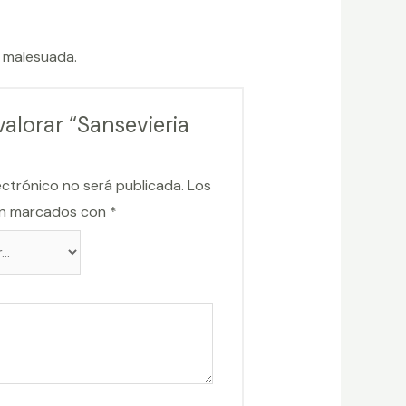
t malesuada.
valorar “Sansevieria
ectrónico no será publicada.
Los
án marcados con
*