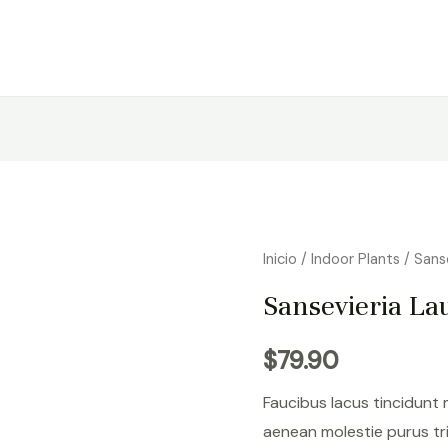
Inicio
/
Indoor Plants
/ Sanse
Sansevieria Lau
$
79.90
Faucibus lacus tincidunt
aenean molestie purus tr